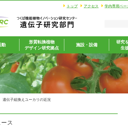
トップ
アクセス
学内専用ペー
形質転換植物
研究
活動
施設・設備
デザイン研究拠点
生
遺伝子組換えユーカリの近況
ュース