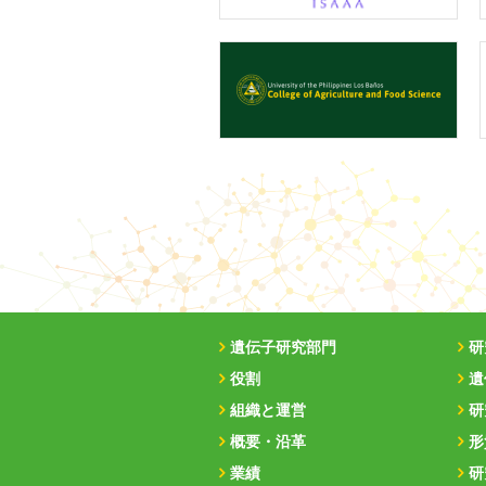
遺伝子研究部門
研
役割
遺
組織と運営
研
概要・沿革
形
業績
研