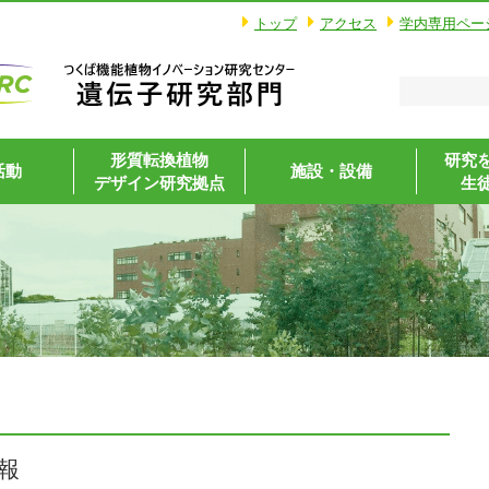
トップ
アクセス
学内専用ペー
形質転換植物
研究
活動
施設・設備
デザイン研究拠点
生
報