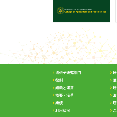
遺伝子研究部門
研
役割
遺
組織と運営
研
概要・沿革
形
業績
研
利用状況
こ