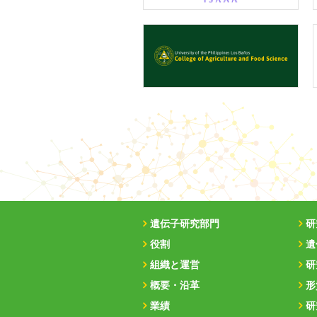
遺伝子研究部門
研
役割
遺
組織と運営
研
概要・沿革
形
業績
研