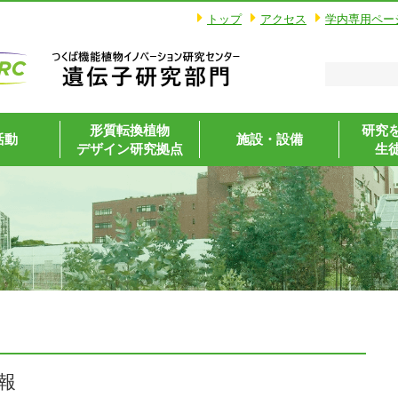
トップ
アクセス
学内専用ペー
形質転換植物
研究
活動
施設・設備
デザイン研究拠点
生
報