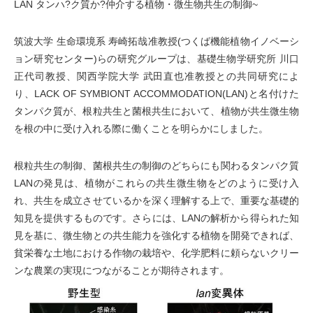
LAN タンハ?ク質か?仲介する植物・微生物共生の制御~
筑波大学 生命環境系 寿崎拓哉准教授(つくば機能植物イノベーシ
ョン研究センター)らの研究グループは、基礎生物学研究所 川口
正代司教授、関西学院大学 武田直也准教授との共同研究によ
り、LACK OF SYMBIONT ACCOMMODATION(LAN)と名付けた
タンパク質が、根粒共生と菌根共生において、植物が共生微生物
を根の中に受け入れる際に働くことを明らかにしました。
根粒共生の制御、菌根共生の制御のどちらにも関わるタンパク質
LANの発見は、植物がこれらの共生微生物をどのように受け入
れ、共生を成立させているかを深く理解する上で、重要な基礎的
知見を提供するものです。さらには、LANの解析から得られた知
見を基に、微生物との共生能力を強化する植物を開発できれば、
貧栄養な土地における作物の栽培や、化学肥料に頼らないクリー
ンな農業の実現につながることが期待されます。