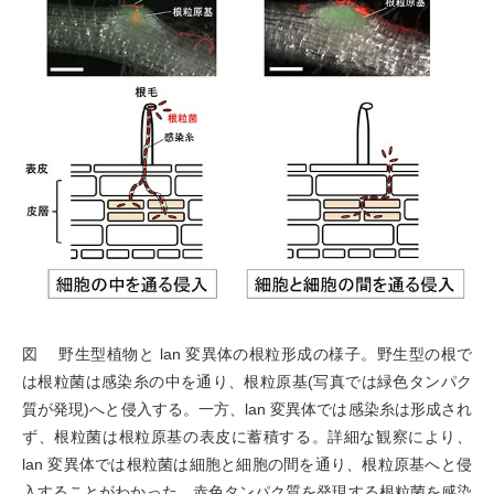
図 野生型植物と lan 変異体の根粒形成の様子。野生型の根で
は根粒菌は感染糸の中を通り、根粒原基(写真では緑色タンパク
質が発現)へと侵入する。一方、lan 変異体では感染糸は形成され
ず、根粒菌は根粒原基の表皮に蓄積する。詳細な観察により、
lan 変異体では根粒菌は細胞と細胞の間を通り、根粒原基へと侵
入することがわかった。赤色タンパク質を発現する根粒菌を感染