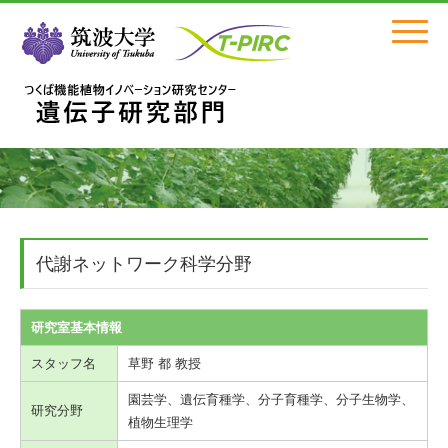
Click
代謝ネットワーク科学分野
研究室基本情報
スタッフ名
草野 都 教授
園芸学、遺伝育種学、分子育種学、分子生物学、
研究分野
植物生理学