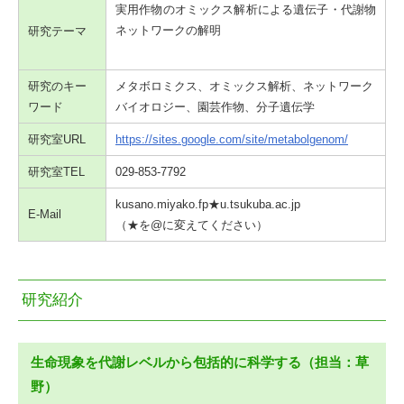
実用作物のオミックス解析による遺伝子
・代謝物
ネットワークの解明
研究テーマ
研究のキー
メタボロミクス、オミックス解析、ネットワーク
ワード
バイオロジー、園芸作物、分子遺伝学
研究室URL
https://sites.google.com/site/metabolgenom/
研究室TEL
029-853-7792
kusano.miyako.fp★u.tsukuba.ac.jp
E-Mail
（★を@に変えてください）
研究紹介
生命現象を代謝レベルから包括的に科学する（担当：草
野）