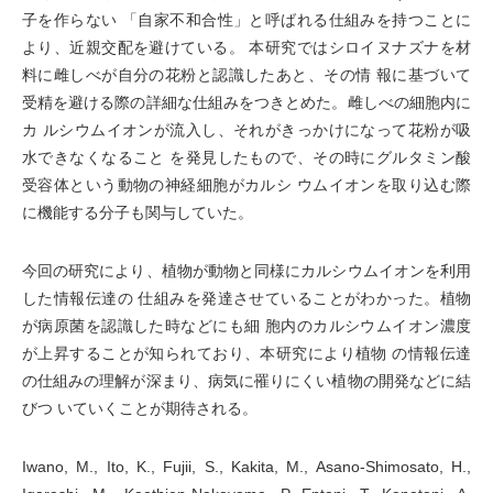
子を作らない 「自家不和合性」と呼ばれる仕組みを持つことに
より、近親交配を避けている。 本研究ではシロイヌナズナを材
料に雌しべが自分の花粉と認識したあと、その情 報に基づいて
受精を避ける際の詳細な仕組みをつきとめた。雌しべの細胞内に
カ ルシウムイオンが流入し、それがきっかけになって花粉が吸
水できなくなること を発見したもので、その時にグルタミン酸
受容体という動物の神経細胞がカルシ ウムイオンを取り込む際
に機能する分子も関与していた。
今回の研究により、植物が動物と同様にカルシウムイオンを利用
した情報伝達の 仕組みを発達させていることがわかった。植物
が病原菌を認識した時などにも細 胞内のカルシウムイオン濃度
が上昇することが知られており、本研究により植物 の情報伝達
の仕組みの理解が深まり、病気に罹りにくい植物の開発などに結
びつ いていくことが期待される。
Iwano, M., Ito, K., Fujii, S., Kakita, M., Asano-Shimosato, H.,