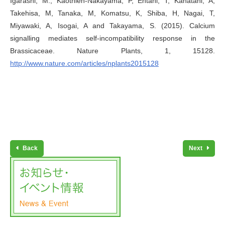
Igarashi, M., Kaothien-Nakayama, P, Entani, T, Kanatani, A,
Takehisa, M, Tanaka, M, Komatsu, K, Shiba, H, Nagai, T,
Miyawaki, A, Isogai, A and Takayama, S. (2015). Calcium
signalling mediates self-incompatibility response in the
Brassicaceae. Nature Plants, 1, 15128.
http://www.nature.com/articles/nplants2015128
Back
Next