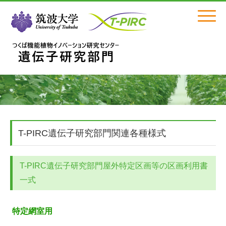
Click
T-PIRC遺伝子研究部門関連各種様式
T-PIRC遺伝子研究部門屋外特定区画等の区画利用書
一式
特定網室用