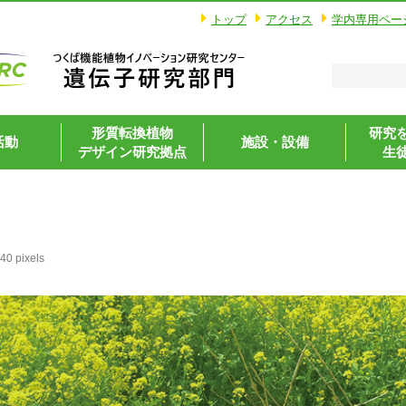
トップ
アクセス
学内専用ペー
形質転換植物
研究
活動
施設・設備
デザイン研究拠点
生
140
pixels