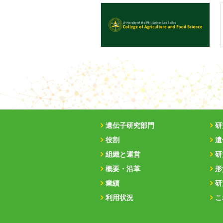
遺伝子研究部門
研
役割
遺
組織と運営
研
概要・沿革
形
業績
研
利用状況
こ