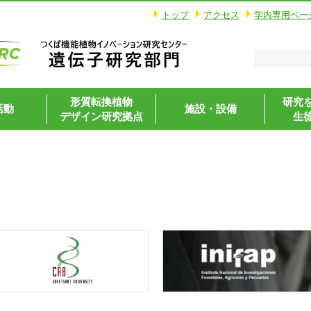
トップ
アクセス
学内専用ペー
形質転換植物
研究
活動
施設・設備
デザイン研究拠点
生