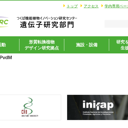
トップ
アクセス
学内専用ペー
形質転換植物
研究
活動
施設・設備
デザイン研究拠点
生
_PvdM