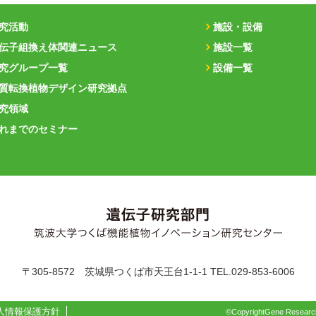
究活動
施設・設備
伝子組換え体関連ニュース
施設一覧
究グループ一覧
設備一覧
質転換植物デザイン研究拠点
究領域
れまでのセミナー
〒
305-8572
茨城県
つくば市
天王台1-1-1
TEL.029-853-6006
人情報保護方針
©CopyrightGene Researc