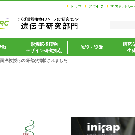
トップ
アクセス
学内専用ペー
形質転換植物
研究
活動
施設・設備
デザイン研究拠点
生
江面浩教授らの研究が掲載されました