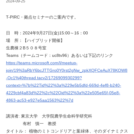
2024-09-25
T-PIRC・拠点セミナーのご案内です。
日 時：2024年9月27日(金)15:00～16：00
場 所：【ハイブリッド開催】
生農棟２B５０８号室
Teams（チームコード：uc8tv96）あるいは下記のリンク
https://teams.microsoft.com/l/meetup-
join/19%3aRbY6bcJTTGro0Y0rst2gNw_zpkXQFCeAuX78KOW8
-Oc1%40thread.tacv2/1726909930299?
context=%7b%22Tid%22%3a%229e5b5dfd-669d-4ef8-b240-
4229cbf4a83d%22%2c%22Oid%22%3a%22e505e65f-05e8-
4863-ac53-e927e5aa1563%22%7d
講演者: 東京大学 大学院農学生命科学研究科
有村 慎一 教授
タイトル： 植物のミトコンドリアと葉緑体、そのダイナミクス