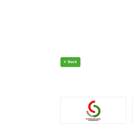
ＦＡＸ：０２９
Email：kumikae.d
Back