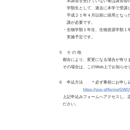
本講習を受けていない者は講習会の
学類生として、過去に本学で受講し
平成２１年４月以前に採用となった
講が必要です。
・生物学類１年生、生物資源学類１年
実施予定です。
５ そ の 他
都合により、変更になる場合が有り
その場合は、このWeb上でお知らせ
６ 申込方法 ＊必ず事前にお申し
https://goo.gl/forms/GW
上記申込みフォームへアクセスし、講
ださい。
[担 当] 研
ＴＥＬ：０２９