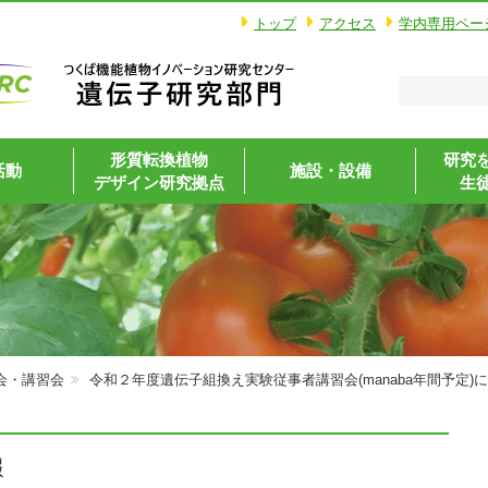
トップ
アクセス
学内専用ペー
形質転換植物
研究
活動
施設・設備
デザイン研究拠点
生
会・講習会
令和２年度遺伝子組換え実験従事者講習会(manaba年間予定)
報