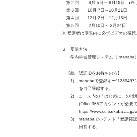
第２回 8月 5日～ 8月19日 (終了
第３回 10月 7日～10月21日
第４回 12月 2日～12月16日
第５回 2月10日～ 2月24日
※ 受講者は期限内に必ずビデオの視
２ 受講方法
学内学習管理システム（ manaba）及
【統一認証IDをお持ちの方】
1) manabaで登録キー”123649
を自己登録する。
2) コース内の「はじめに」の指示に従
(Office365アカウントが必要
https://www.cc.tsukuba.ac.jp
3) manabaで小テスト「受講確
回答する。