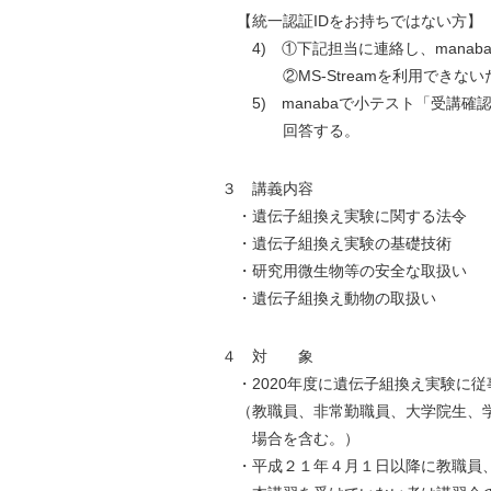
【統一認証IDをお持ちではない方】
4) ①下記担当に連絡し、manab
②MS-Streamを利用できない
5) manabaで小テスト「受講確
回答する。
３ 講義内容
・遺伝子組換え実験に関する法令
・遺伝子組換え実験の基礎技術
・研究用微生物等の安全な取扱い
・遺伝子組換え動物の取扱い
４ 対 象
・2020年度に遺伝子組換え実験に
（教職員、非常勤職員、大学院生、学
場合を含む。）
・平成２１年４月１日以降に教職員、