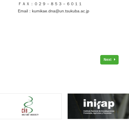
－８５３－６０１１
na@un.tsukuba.ac.jp
Next