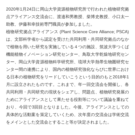
2020年1月24日に岡山大学資源植物研究所で行われた植物研究拠
点アライアンス交流会に、渡邉和男教授、柴博史教授、小口太一
助教、伊藤和幸技術専門職員が参加しました。
植物研究拠点アライアンス (Plant Science Core Alliance; PSCA)
は、文部科学省から認定を受けた共同利用・共同研究拠点のなか
で植物を用いた研究を実施している４つの施設、筑波大学つくば
機能植物イノベーション研究センター、鳥取大学乾燥地研究セン
ター、岡山大学資源植物科学研究所、琉球大学熱帯生物圏研究セ
ンター間の連携により、国内の植物研究強化ならびに世界におけ
る日本の植物研究をリードしていこうという目的のもと2018年1
月に設立されたものです。これまで、年一回交流会を開催し、各
共同利用・共同研究の現状をシェアし、問題点、植物研究発展の
ためにアライアンスとして果たせる役割等について議論を重ねて
おり、今回で3回目となりました。今後、アライアンスとしての
具体的な活動案を策定していくため、次年度の交流会は学術交流
をメインとした交流会とすること等が決定されました。