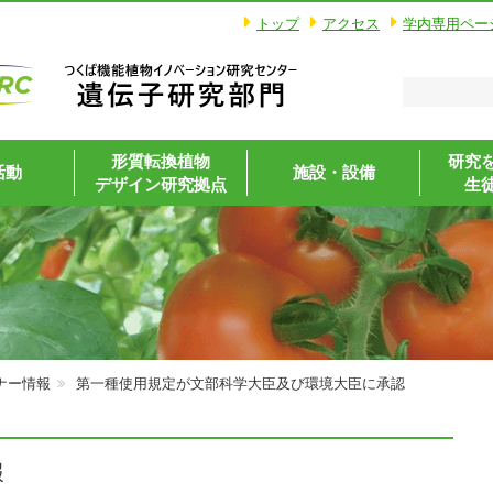
トップ
アクセス
学内専用ペー
形質転換植物
研究
活動
施設・設備
デザイン研究拠点
生
ナー情報
第一種使用規定が文部科学大臣及び環境大臣に承認
報