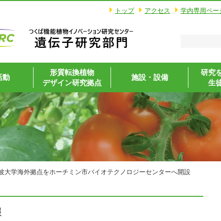
トップ
アクセス
学内専用ペー
形質転換植物
研究
活動
施設・設備
デザイン研究拠点
生
波大学海外拠点をホーチミン市バイオテクノロジーセンターへ開設
報