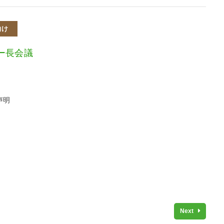
向け
ー長会議
声明
Next