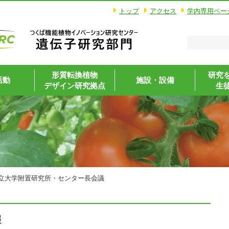
トップ
アクセス
学内専用ペー
形質転換植物
研究
活動
施設・設備
デザイン研究拠点
生
立大学附置研究所・センター長会議
報