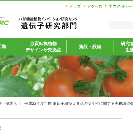
トップ
アクセス
学内専用ペー
形質転換植物
研究
活動
施設・設備
デザイン研究拠点
生
会・講習会
平成22年度年度 遺伝子組換え食品の安全性に関する実務講習
報