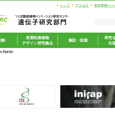
トップ
アクセス
学内専用ペー
形質転換植物
研究
活動
施設・設備
デザイン研究拠点
生
n-form