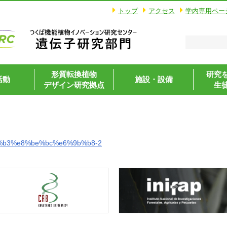
トップ
アクセス
学内専用ペー
形質転換植物
研究
活動
施設・設備
デザイン研究拠点
生
%b3%e8%be%bc%e6%9b%b8-2