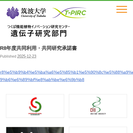
Click
R8年度共同利用・共同研究承諾書
2025-12-23
Published
r8%e5%b9%b4%e5%ba%a6%e5%85%b1%e5%90%8c%e5%88%a9%
9%b6%e6%89%bf%e8%ab%be%e6%9b%b8