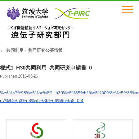
Click
←
共同利用・共同研究公募情報
様式1_H30共同利用_共同研究申請書_0
2018-03-26
Published
%e6%a7%98%e5%bc%8f1_h30%e5%85%b1%e5%90%8c%e5%88%
e7%94%b3%e8%ab%8b%e6%9b%b8_0-4