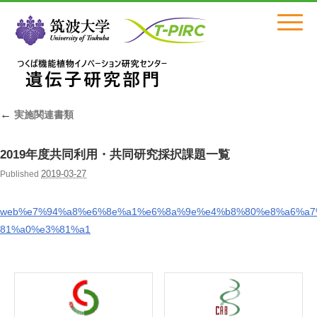
Click
←
実施関連書類
2019年度共同利用・共同研究採択課題一覧
2019-03-27
Published
web%e7%94%a8%e6%8e%a1%e6%8a%9e%e4%b8%80%e8%a6%a7
81%a0%e3%81%a1