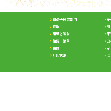
遺伝子研究部門
研
役割
遺
組織と運営
研
概要・沿革
形
業績
研
利用状況
こ