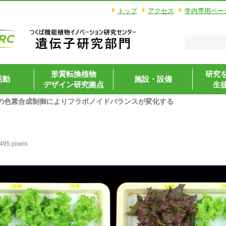
トップ
アクセス
学内専用ペー
形質転換植物
研究
活動
施設・設備
デザイン研究拠点
生
の色素合成制御によりフラボノイドバランスが変化する
 495
pixels