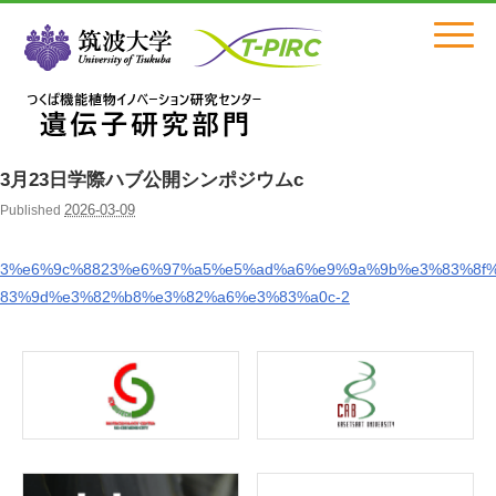
Click
3月23日学際ハブ公開シンポジウムc
2026-03-09
Published
3%e6%9c%8823%e6%97%a5%e5%ad%a6%e9%9a%9b%e3%83%8f
83%9d%e3%82%b8%e3%82%a6%e3%83%a0c-2