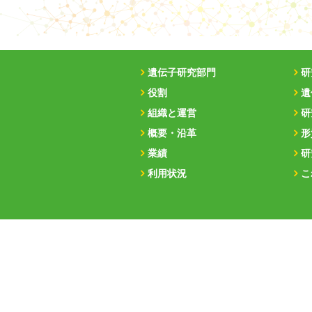
遺伝子研究部門
研
役割
遺
組織と運営
研
概要・沿革
形
業績
研
利用状況
こ