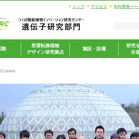
トップ
アクセス
学内専用ペー
形質転換植物
研究
活動
施設・設備
デザイン研究拠点
生
422
pixels